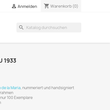
shopping_cart


Warenkorb
(0)
Anmelden
search
U 1933
 de la Maria
, nummeriert und handsigniert
ilrahmen
t nur 100 Exemplare
m