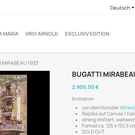
Deutsch
A MARIA
VIRO ARNOLD
EXCLUSIV EDITION
 MIRABEAU 1933
BUGATTI MIRABEA
2.900,00 €
Bruttopreis
von dem Künstler
Alfredo
Replika auf Canvas / Ke
streng limitiert, weltwei
Format ca. 126 x 155,5 c
SOLD OUT