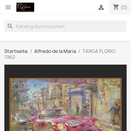
shopping_cart


(0)
search
Startseite
Alfredo de la Maria
TARGA FLORIO
1962