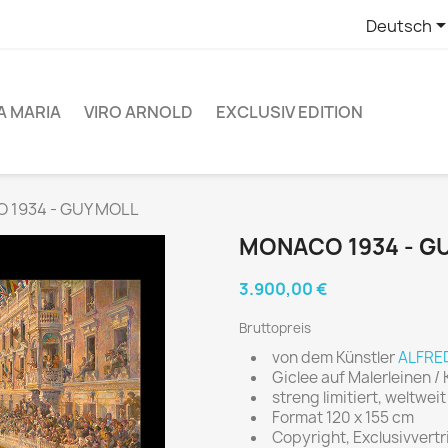
Deutsch
A MARIA
VIRO ARNOLD
EXCLUSIV EDITION
 1934 - GUY MOLL
MONACO 1934 - G
3.900,00 €
Bruttopreis
von dem Künstler
ALFRE
Giclee auf Malerleinen 
streng limitiert, weltwei
Format 120 x 155 cm
Copyright, Exclusivvert