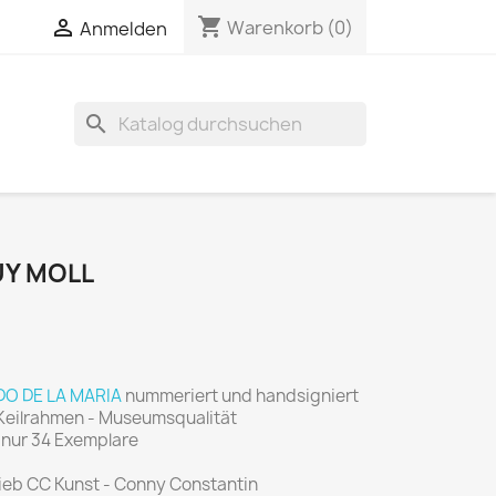
shopping_cart


Warenkorb
(0)
Anmelden
search
UY MOLL
DO DE LA MARIA
nummeriert und handsigniert
/ Keilrahmen - Museumsqualität
t nur 34 Exemplare
rieb CC Kunst - Conny Constantin