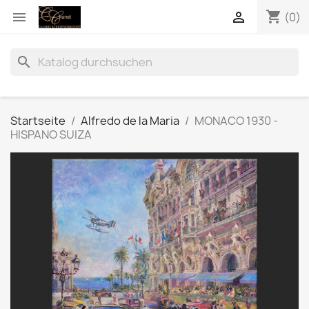
shopping_cart


(0)
search
Startseite
Alfredo de la Maria
MONACO 1930 -
HISPANO SUIZA