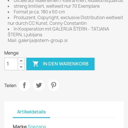
Giclee auf Malerleinen / Keilrahmen, Museumsqualität
streng limitiert, weltweit nur 70 Exemplare
Format je ca. 180 x 60 cm
Produzent, Copyright, exclusive Distribution weltweit
nur durch CC Kunst, Conny Constantin
In Kooperation mit GALERIJA ŠTERN - TATJANA
ŠTERN, Ljubljana
Mail: galerija@stern-group.si
Menge

IN DEN WARENKORB
Teilen
Artikeldetails
Marke
Snezana