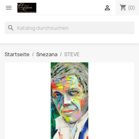
shopping_cart


(0)
search
Startseite
Snezana
STEVE