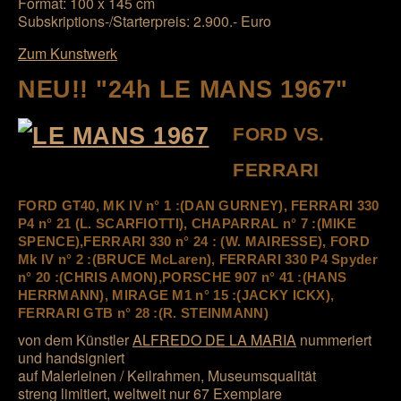
Format: 100 x 145 cm
Subskriptions-/Starterpreis: 2.900.- Euro
Zum Kunstwerk
NEU!! "24h LE MANS 1967"
FORD VS.
FERRARI
FORD GT40, MK IV n° 1 :(
DAN GURNEY
), FERRARI 330
P4 n° 21 (L. SCARFIOTTI), CHAPARRAL n° 7 :(MIKE
SPENCE),FERRARI 330 n° 24 : (W. MAIRESSE), FORD
Mk IV n° 2 :(BRUCE McLaren), FERRARI 330 P4 Spyder
n° 20 :(CHRIS AMON),PORSCHE 907 n° 41 :(HANS
HERRMANN), MIRAGE M1 n° 15 :(JACKY ICKX),
FERRARI GTB n° 28 :(R. STEINMANN)
von dem Künstler
ALFREDO DE LA MARIA
nummeriert
und handsigniert
auf Malerleinen / Keilrahmen, Museumsqualität
streng limitiert, weltweit nur 67 Exemplare