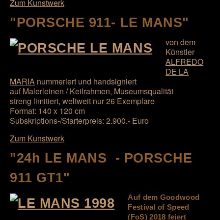
Zum Kunstwerk
"PORSCHE 911- LE MANS"
von dem
Künstler
ALFREDO
DE LA
MARIA
nummeriert und handsigniert
auf Malerleinen / Keilrahmen, Museumsqualität
streng limitiert, weltweit nur 26 Exemplare
Format: 140 x 120 cm
Subskriptions-/Starterpreis: 2.900.- Euro
Zum Kunstwerk
"24h LE MANS - PORSCHE
911 GT1"
Auf dem Goodwood
Festival of Speed
(FoS) 2018 feiert