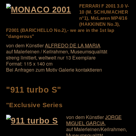
FERRARI F 2001 3.0 V-
10 (M. SCHUMACHER
n°1), McLaren MP4/16
(HAKKINEN No.3),
F2001 (BARICHELLO No.2),- we are in the 1st lap
"dangerous"
von dem Künstler
ALFREDO DE LA MARIA
auf Malerleinen / Keilrahmen, Museumsqualität
streng limitiert, weltweit nur 13 Exemplare
Format: 115 x 140 cm
Bei Anfragen zum Motiv Galerie kontaktieren
"911 turbo S"
"Exclusive Series
von dem Künstler
JORGE
MIGUEL GARCIA
,
auf Malerleinen/Keilrahmen,
Museumsqualität