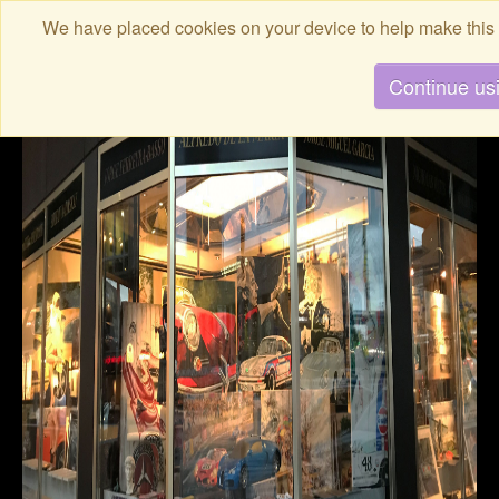
We have placed cookies on your device to help make this 
Continue usi
Willkommen
Messen / Events
News
Picture/Story
Künstler
Art Shop
Impressionen
Fine Art Logistics
Presse
Bücher / Decor
Kontakt
English