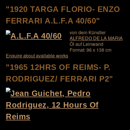
"1920 TARGA FLORIO- ENZO
FERRARI A.L.F.A 40/60"
von dem Künstler
ALFREDO DE LA MARIA
Öl auf Leinwand
Format: 96 x 138 cm
Enquire about available works
"1965 12HRS OF REIMS- P.
RODRIGUEZ/ FERRARI P2"